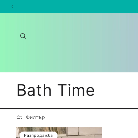
Преминаване
към
съдържанието
К
Bath Time
о
Филтър
л
Разпродажба