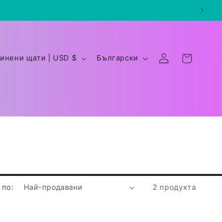
Е
Влизане
Количка
Съединени щати | USD $
Български
з
и
к
 по:
2 продукта