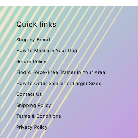
Quick links
Shop by Brand
How to Measure Your Dog
Return Policy
Find A Force-Free Trainer in Your Area
How to Order Smaller or Larger Sizes
Contact Us
Shipping Policy
Terms & Conditions
Privacy Policy