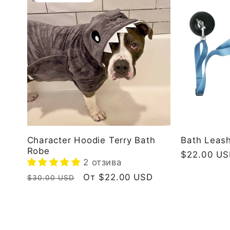
е
к
ц
и
я
Character Hoodie Terry Bath
Bath Leash
Robe
Обичайна
$22.00 U
2 отзива
цена
:
Обичайна
Цена
От $22.00 USD
$30.00 USD
цена
при
разпродажба