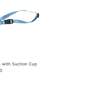
е
г
и
о
н
 with Suction Cup
SD