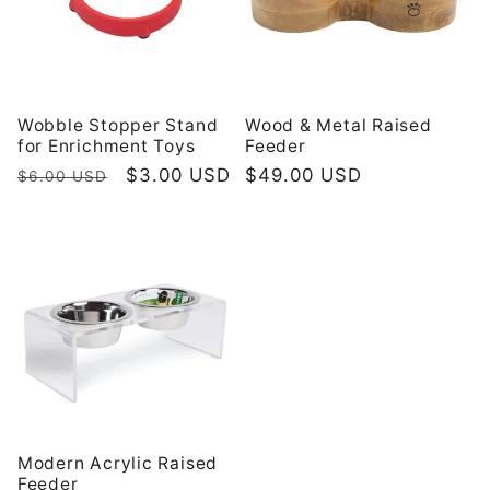
Wobble Stopper Stand
Wood & Metal Raised
for Enrichment Toys
Feeder
Κανονική
Τιμή
$3.00 USD
Κανονική
$49.00 USD
$6.00 USD
τιμή
έκπτωσης
τιμή
Modern Acrylic Raised
Feeder