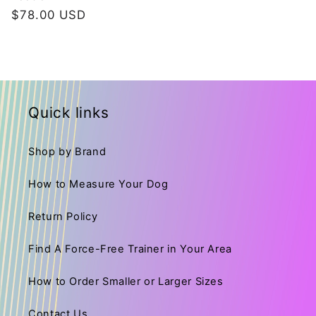
Κανονική
$78.00 USD
τιμή
Quick links
Shop by Brand
How to Measure Your Dog
Return Policy
Find A Force-Free Trainer in Your Area
How to Order Smaller or Larger Sizes
Contact Us