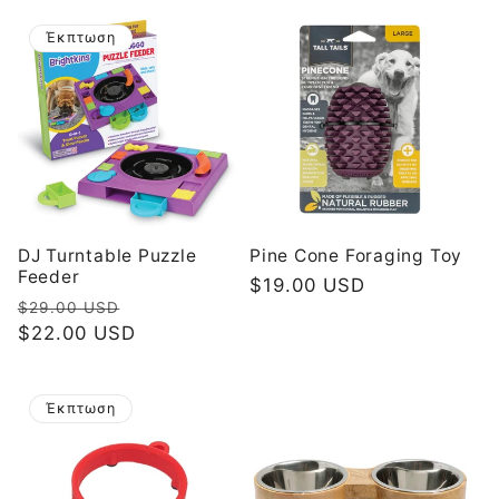
Έκπτωση
DJ Turntable Puzzle
Pine Cone Foraging Toy
Feeder
Κανονική
$19.00 USD
Κανονική
Τιμή
$29.00 USD
τιμή
τιμή
$22.00 USD
έκπτωσης
Έκπτωση