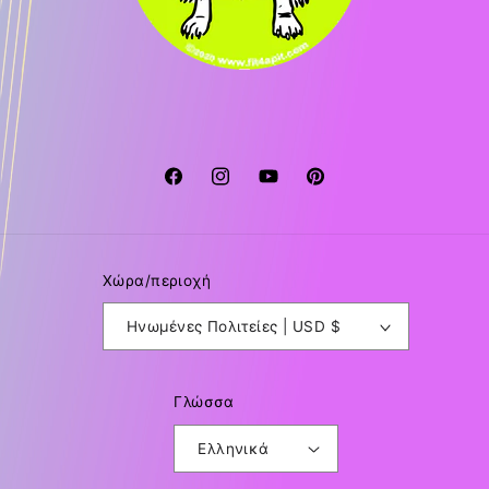
Facebook
Instagram
YouTube
Pinterest
Χώρα/περιοχή
Ηνωμένες Πολιτείες | USD $
Γλώσσα
Ελληνικά