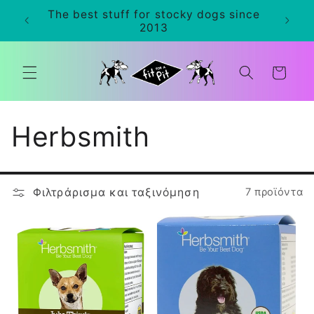
μετάβαση
The best stuff for stocky dogs since
0+
στο
2013
περιεχόμενο
Καλάθι
Σ
Herbsmith
υ
Φιλτράρισμα και ταξινόμηση
7 προϊόντα
λ
λ
ο
γ