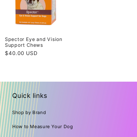
Spector Eye and Vision
Support Chews
Κανονική
$40.00 USD
τιμή
Quick links
Shop by Brand
How to Measure Your Dog