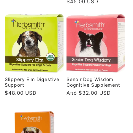
Κανονική
$45.00 USD
τιμή
τιμή
Slippery Elm Digestive
Senoir Dog Wisdom
Support
Cognitive Supplement
Κανονική
$48.00 USD
Κανονική
Από $32.00 USD
τιμή
τιμή